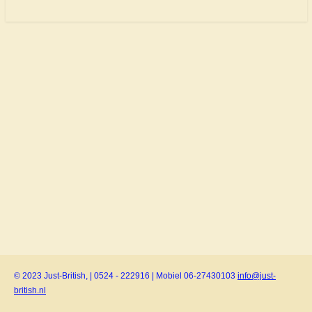
© 2023 Just-British, | 0524 - 222916 | Mobiel 06-27430103
info@just-
british.nl