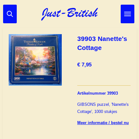
Ga
direct
naar
de
hoofdinhoud
39903 Nanette's
Cottage
€ 7,95
Artikelnummer 39903
GIBSONS puzzel, 'Nanette's
Cottage', 1000 stukjes
Meer informatie / bestel nu