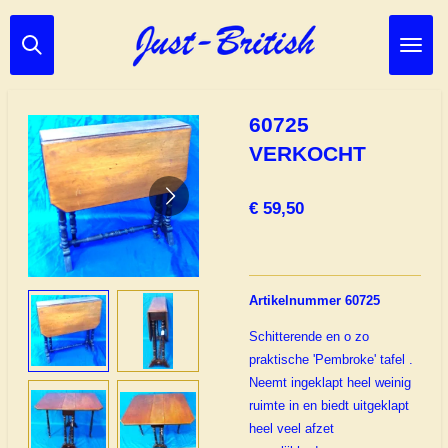
Ga
direct
naar
de
hoofdinhoud
60725
VERKOCHT
€ 59,50
Artikelnummer 60725
Schitterende en o zo
praktische 'Pembroke' tafel .
Neemt ingeklapt heel weinig
ruimte in en biedt uitgeklapt
heel veel afzet