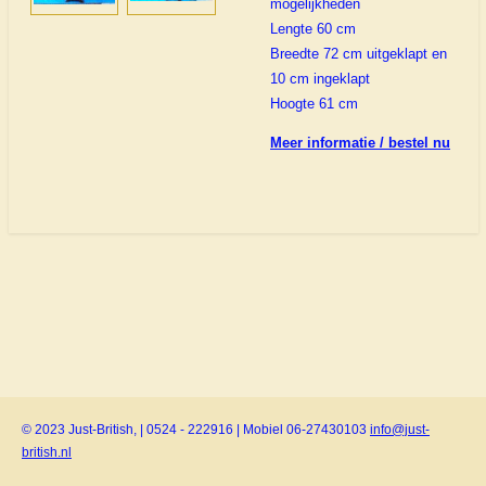
mogelijkheden
Lengte 60 cm
Breedte 72 cm uitgeklapt en
10 cm ingeklapt
Hoogte 61 cm
Meer informatie / bestel nu
© 2023 Just-British, | 0524 - 222916 | Mobiel 06-27430103
info@just-
british.nl