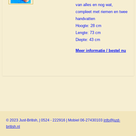
van alles en nog wat,
compleet met riemen en twee
handvatten
Hoogte: 28 cm
Lengte: 73 cm
Diepte: 43 cm
Meer informatie / bestel nu
© 2023 Just-British, | 0524 - 222916 | Mobiel 06-27430103
info@just-
british.nl