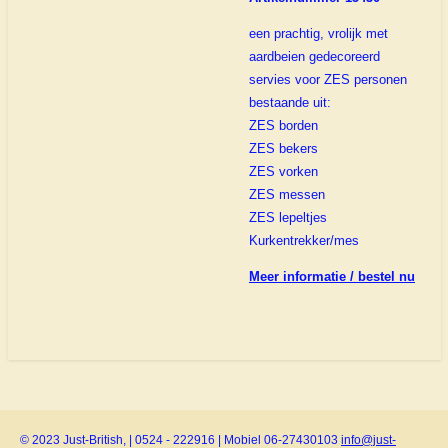
een prachtig, vrolijk met
aardbeien gedecoreerd
servies voor ZES personen
bestaande uit:
ZES borden
ZES bekers
ZES vorken
ZES messen
ZES lepeltjes
Kurkentrekker/mes
Meer informatie / bestel nu
© 2023 Just-British, | 0524 - 222916 | Mobiel 06-27430103
info@just-