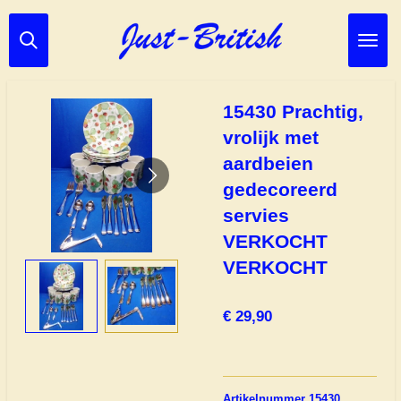
Ga
direct
naar
de
hoofdinhoud
15430 Prachtig,
vrolijk met
aardbeien
gedecoreerd
servies
VERKOCHT
VERKOCHT
€ 29,90
Artikelnummer 15430