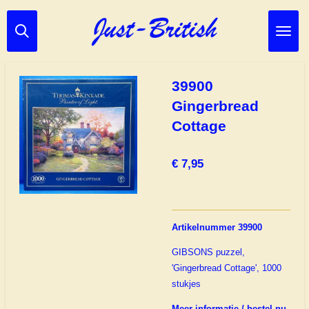
Ga
direct
naar
de
hoofdinhoud
39900
Gingerbread
Cottage
€ 7,95
Artikelnummer 39900
GIBSONS puzzel,
'Gingerbread Cottage', 1000
stukjes
Meer informatie / bestel nu