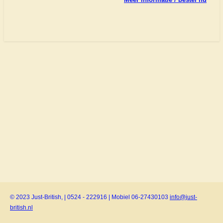
© 2023 Just-British, | 0524 - 222916 | Mobiel 06-27430103
info@just-
british.nl