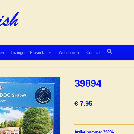
en
Lezingen / Presentaties
Webshop
Contact
39894
€ 7,95
Artikelnummer 39894