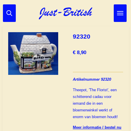
Ga
direct
naar
de
hoofdinhoud
92320
€ 8,90
Artikelnummer 92320
Theepot, 'The Florist',
een
schitterend cadau voor
iemand die in een
bloemenwinkel werkt of
enorm van bloemen houdt!
Meer informatie / bestel nu