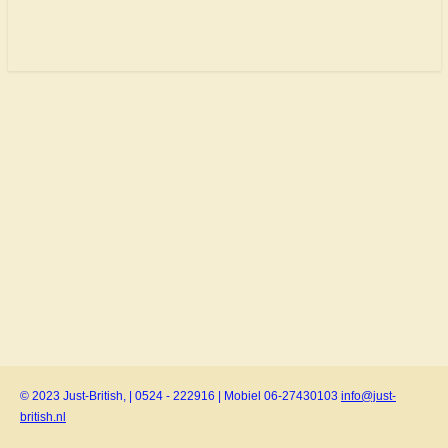
© 2023 Just-British, | 0524 - 222916 | Mobiel 06-27430103
info@just-
british.nl