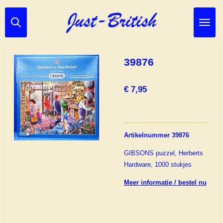
Ga
direct
naar
de
hoofdinhoud
39876
€ 7,95
Artikelnummer 39876
GIBSONS puzzel, Herberts
Hardware, 1000 stukjes
Meer informatie / bestel nu