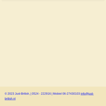
© 2023 Just-British, | 0524 - 222916 | Mobiel 06-27430103
info@just-
british.nl