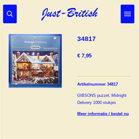
Ga
direct
naar
de
hoofdinhoud
34817
€ 7,95
Artikelnummer 34817
GIBSONS puzzel, Midnight
Delivery 1000 stukjes
Meer informatie / bestel nu