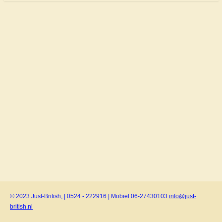
© 2023 Just-British, | 0524 - 222916 | Mobiel 06-27430103
info@just-
british.nl