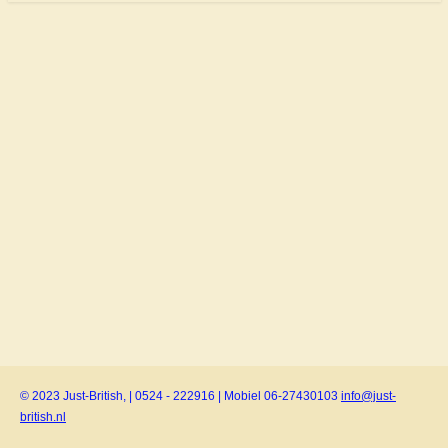
© 2023 Just-British, | 0524 - 222916 | Mobiel 06-27430103
info@just-
british.nl