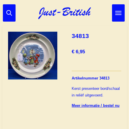
Ga
direct
naar
de
hoofdinhoud
34813
€ 6,95
Artikelnummer 34813
Kerst presenteer bord/schaal
in reliëf uitgevoerd.
Meer informatie / bestel nu