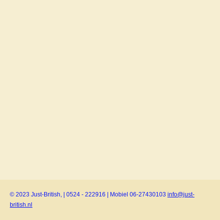
© 2023 Just-British, | 0524 - 222916 | Mobiel 06-27430103
info@just-
british.nl