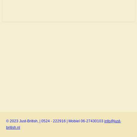
© 2023 Just-British, | 0524 - 222916 | Mobiel 06-27430103
info@just-
british.nl