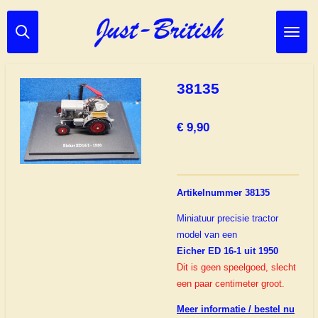
Ga
direct
naar
de
hoofdinhoud
38135
€ 9,90
Artikelnummer 38135
Miniatuur precisie tractor
model van een
Eicher ED 16-1 uit 1950
Dit is geen speelgoed, slecht
een paar centimeter groot.
Meer informatie / bestel nu