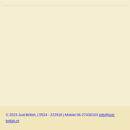
© 2023 Just-British, | 0524 - 222916 | Mobiel 06-27430103
info@just-
british.nl