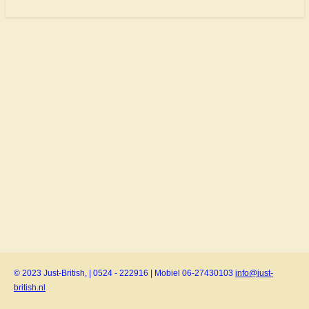
© 2023 Just-British, | 0524 - 222916 | Mobiel 06-27430103
info@just-
british.nl