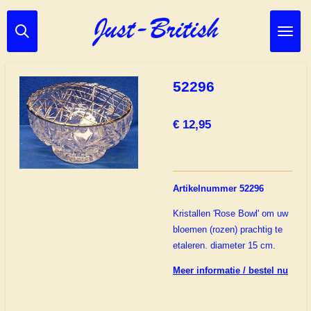
Ga
direct
naar
de
hoofdinhoud
52296
€ 12,95
Artikelnummer 52296
Kristallen 'Rose Bowl' om uw
bloemen (rozen) prachtig te
etaleren. diameter 15 cm.
Meer informatie / bestel nu