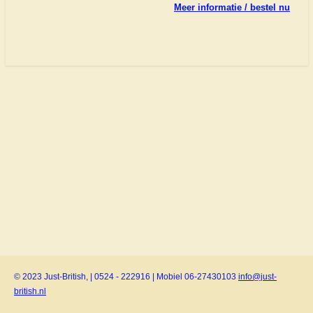
Meer informatie / bestel nu
© 2023 Just-British, | 0524 - 222916 | Mobiel 06-27430103
info@just-
british.nl