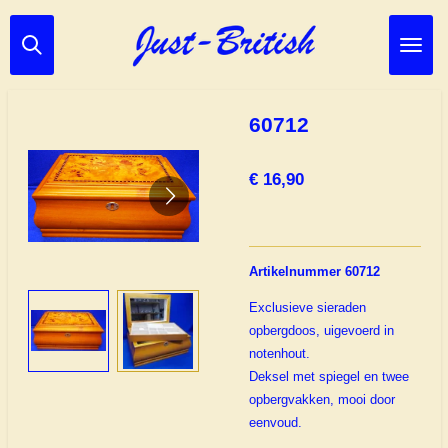
Ga
direct
naar
de
hoofdinhoud
60712
€ 16,90
Artikelnummer 60712
Exclusieve sieraden
opbergdoos, uigevoerd in
notenhout.
Deksel met spiegel en twee
opbergvakken, mooi door
eenvoud.