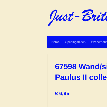
Ga
direct
naar
de
hoofdinhoud
Home
Openingstijden
Evenement
67598 Wand/si
Paulus II col
€ 6,95