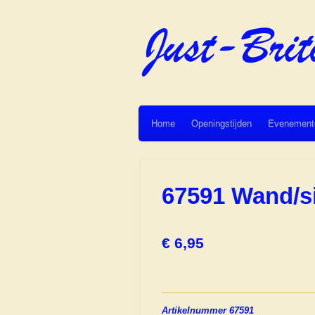
Ga
direct
naar
de
hoofdinhoud
Home
Openingstijden
Evenement
67591 Wand/s
€ 6,95
Artikelnummer 67591