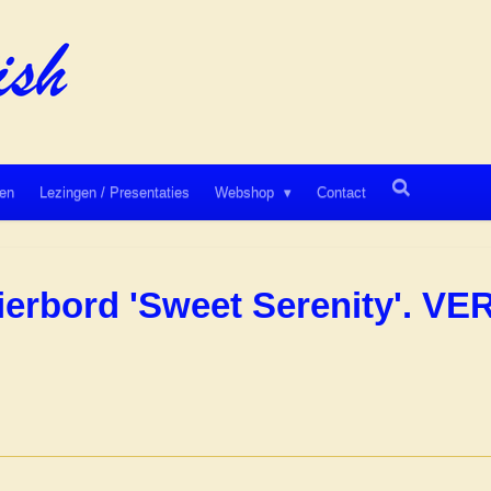
en
Lezingen / Presentaties
Webshop
Contact
ierbord 'Sweet Serenity'. 