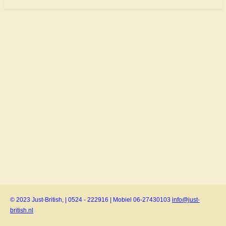
© 2023 Just-British, | 0524 - 222916 | Mobiel 06-27430103
info@just-
british.nl