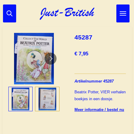
Ga
direct
naar
de
hoofdinhoud
45287
€ 7,95
Artikelnummer 45287
Beatrix Potter, VIER verhalen
boekjes in een doosje.
Meer informatie / bestel nu