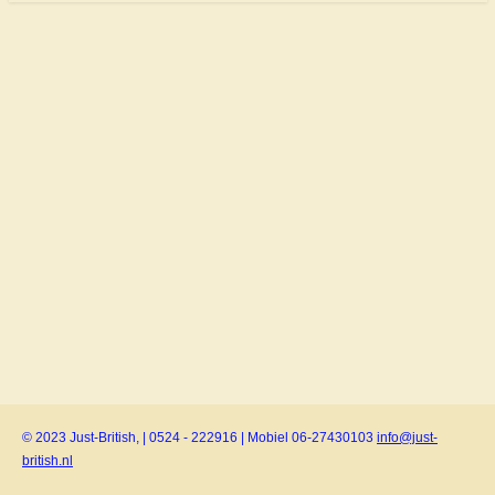
© 2023 Just-British, | 0524 - 222916 | Mobiel 06-27430103
info@just-
british.nl