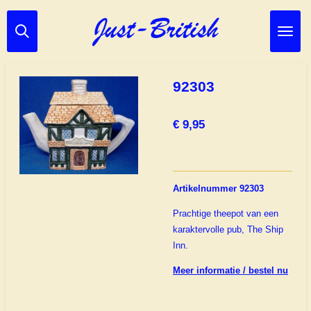
Ga
direct
naar
de
hoofdinhoud
92303
€ 9,95
Artikelnummer 92303
Prachtige theepot van een
karaktervolle pub, The Ship
Inn.
Meer informatie / bestel nu