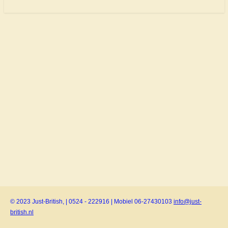
© 2023 Just-British, | 0524 - 222916 | Mobiel 06-27430103
info@just-
british.nl