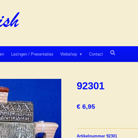
en
Lezingen / Presentaties
Webshop
Contact
92301
€ 6,95
Artikelnummer 92301