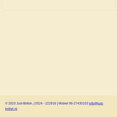
© 2023 Just-British, | 0524 - 222916 | Mobiel 06-27430103
info@just-
british.nl