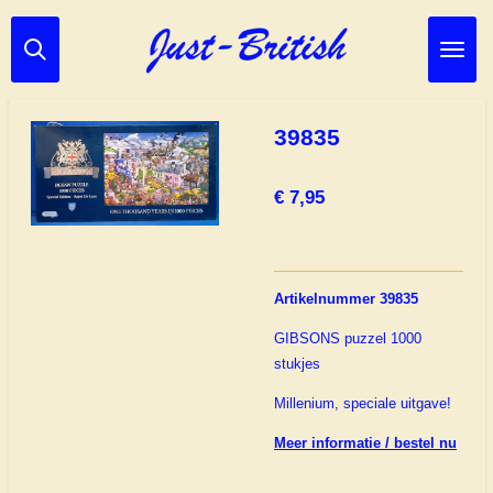
Ga
direct
naar
de
hoofdinhoud
39835
€ 7,95
Artikelnummer 39835
GIBSONS puzzel 1000
stukjes
Millenium, speciale uitgave!
Meer informatie / bestel nu