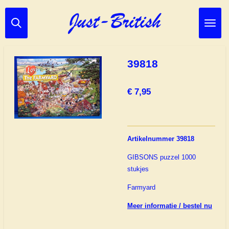
Ga
direct
naar
de
hoofdinhoud
39818
€ 7,95
Artikelnummer 39818
GIBSONS puzzel 1000
stukjes
Farmyard
Meer informatie / bestel nu