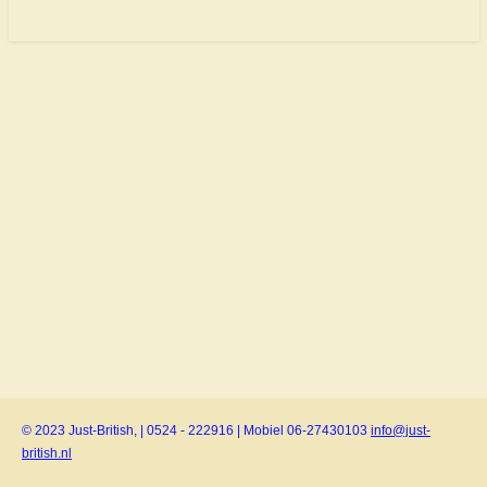
© 2023 Just-British, | 0524 - 222916 | Mobiel 06-27430103
info@just-
british.nl