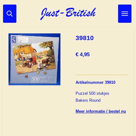
Ga
direct
naar
de
hoofdinhoud
39810
€ 4,95
Artikelnummer 39810
Puzzel 500 stukjes
Bakers Round
Meer informatie / bestel nu