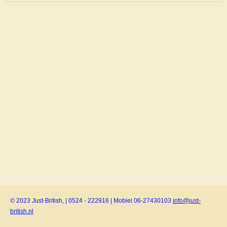
© 2023 Just-British, | 0524 - 222916 | Mobiel 06-27430103
info@just-
british.nl