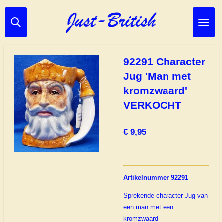
Ga
direct
naar
de
hoofdinhoud
92291 Character
Jug 'Man met
kromzwaard'
VERKOCHT
€ 9,95
Artikelnummer 92291
Sprekende character Jug van
een man met een
kromzwaard