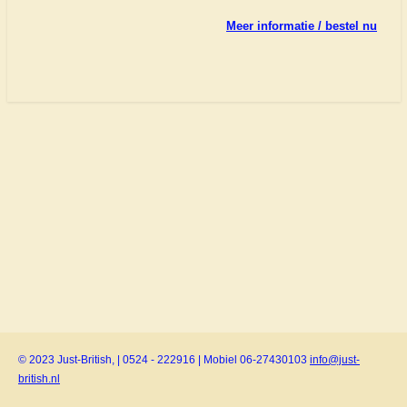
Meer informatie / bestel nu
© 2023 Just-British, | 0524 - 222916 | Mobiel 06-27430103
info@just-
british.nl