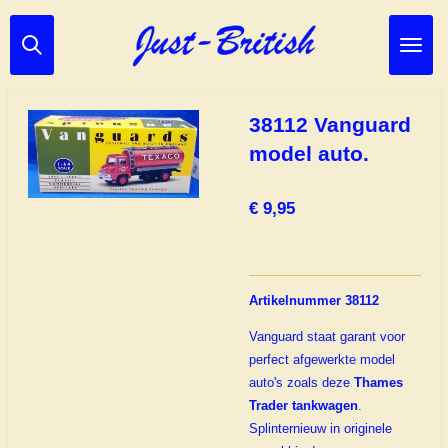
Ga
direct
naar
de
hoofdinhoud
38112 Vanguard
model auto.
€ 9,95
Artikelnummer 38112
Vanguard staat garant voor
perfect afgewerkte model
auto's zoals deze
Thames
Trader tankwagen
.
Splinternieuw in originele