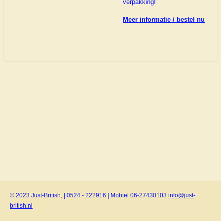
verpakking!
Meer informatie / bestel nu
© 2023 Just-British, | 0524 - 222916 | Mobiel 06-27430103
info@just-
british.nl