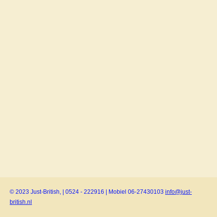
© 2023 Just-British, | 0524 - 222916 | Mobiel 06-27430103
info@just-
british.nl