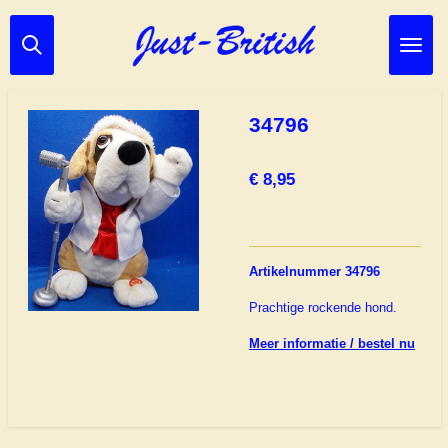
Ga
direct
naar
de
hoofdinhoud
34796
€ 8,95
Artikelnummer 34796
Prachtige rockende hond.
Meer informatie / bestel nu