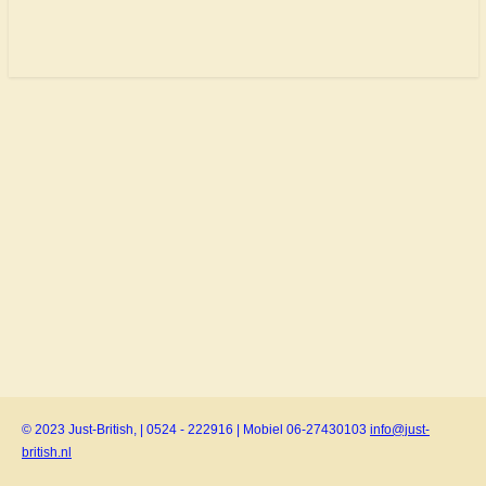
© 2023 Just-British, | 0524 - 222916 | Mobiel 06-27430103
info@just-
british.nl