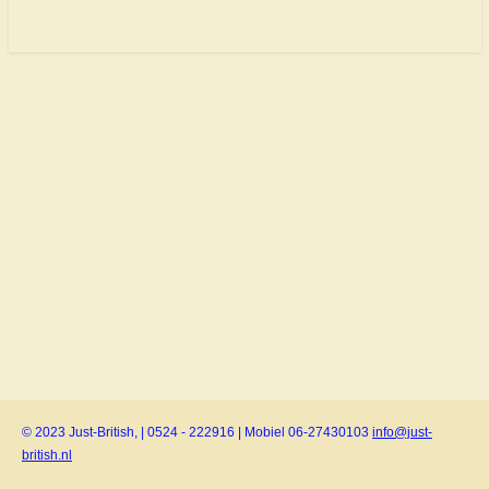
© 2023 Just-British, | 0524 - 222916 | Mobiel 06-27430103
info@just-
british.nl