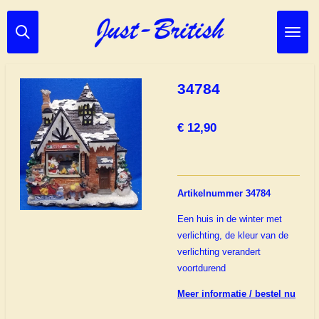
Ga
direct
naar
de
hoofdinhoud
34784
€ 12,90
Artikelnummer 34784
Een huis in de winter met
verlichting, de kleur van de
verlichting verandert
voortdurend
Meer informatie / bestel nu