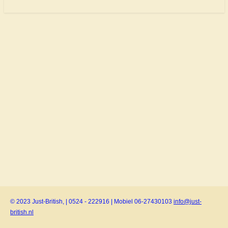
© 2023 Just-British, | 0524 - 222916 | Mobiel 06-27430103
info@just-
british.nl