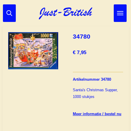
Ga
direct
naar
de
hoofdinhoud
34780
€ 7,95
Artikelnummer 34780
Santa's Christmas Supper,
1000 stukjes
Meer informatie / bestel nu