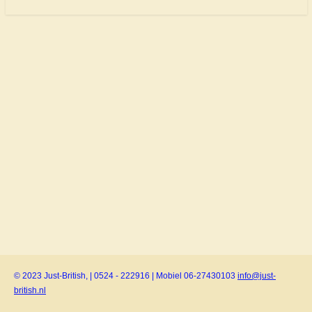
© 2023 Just-British, | 0524 - 222916 | Mobiel 06-27430103
info@just-
british.nl