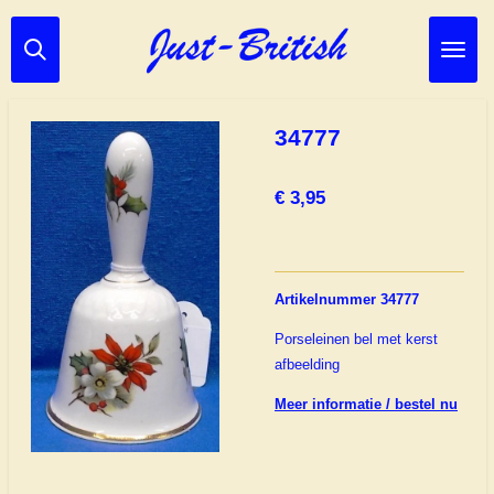
Ga
direct
naar
de
hoofdinhoud
34777
€ 3,95
Artikelnummer 34777
Porseleinen bel met kerst
afbeelding
Meer informatie / bestel nu