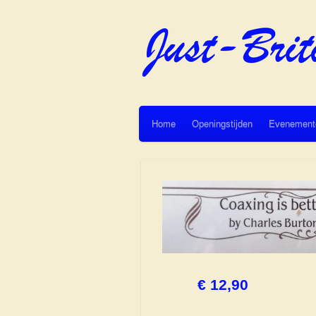
Ga
direct
naar
de
hoofdinhoud
Home
Openingstijden
Evenement
€ 12,90