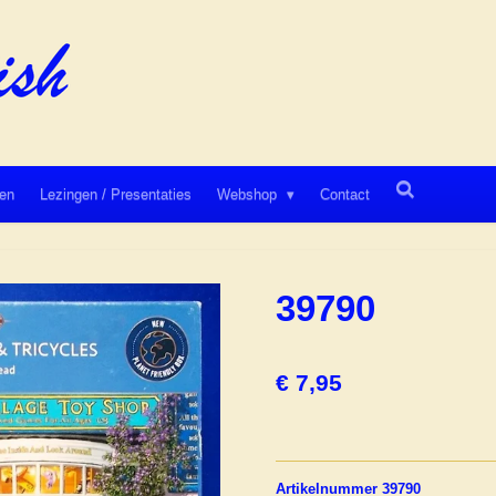
en
Lezingen / Presentaties
Webshop
Contact
39790
€ 7,95
Artikelnummer 39790