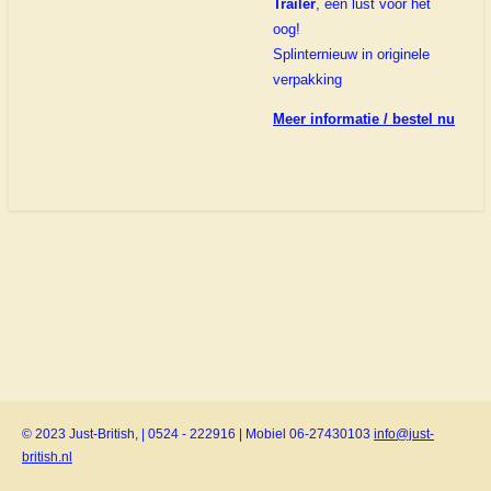
Trailer
, een lust voor het
oog!
Splinternieuw in originele
verpakking
Meer informatie / bestel nu
© 2023 Just-British, | 0524 - 222916 | Mobiel 06-27430103
info@just-
british.nl