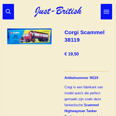
Ga
direct
naar
de
hoofdinhoud
Corgi Scammel
38119
€ 19,50
Artikelnummer 38119
Corgi is een fabrikant van
model auto's die perfect
gemaakt zijn zoals deze
fantastische
Scammel
Highwayman Tanker