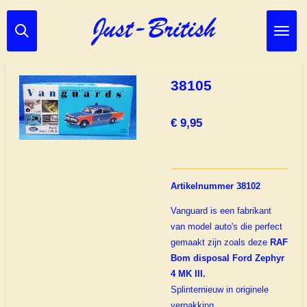
Ga
direct
naar
de
hoofdinhoud
38105
€ 9,95
Artikelnummer 38102
Vanguard is een fabrikant
van model auto's die perfect
gemaakt zijn zoals deze
RAF
Bom disposal Ford Zephyr
4 MK III.
Splinternieuw in originele
verpakking