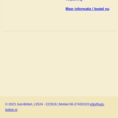
Meer informatie / bestel nu
© 2023 Just-British, | 0524 - 222916 | Mobiel 06-27430103
info@just-
british.nl