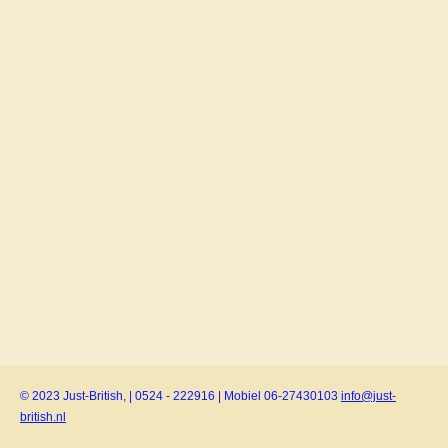
© 2023 Just-British, | 0524 - 222916 | Mobiel 06-27430103
info@just-
british.nl