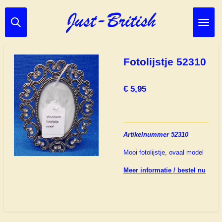
Ga
direct
naar
de
hoofdinhoud
Fotolijstje 52310
€ 5,95
Artikelnummer 52310
Mooi fotolijstje, ovaal model
Meer informatie / bestel nu