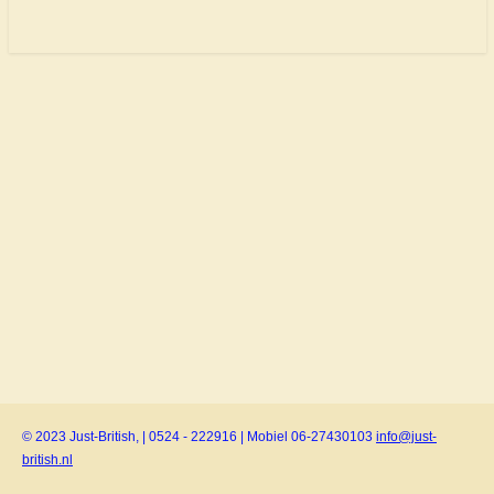
© 2023 Just-British, | 0524 - 222916 | Mobiel 06-27430103
info@just-
british.nl