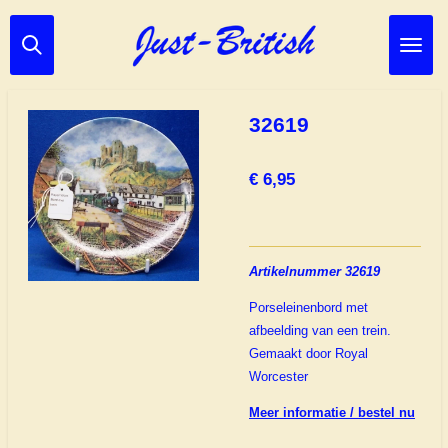
Ga
direct
naar
de
hoofdinhoud
32619
€ 6,95
Artikelnummer 32619
Porseleinenbord met
afbeelding van een trein.
Gemaakt door Royal
Worcester
Meer informatie / bestel nu