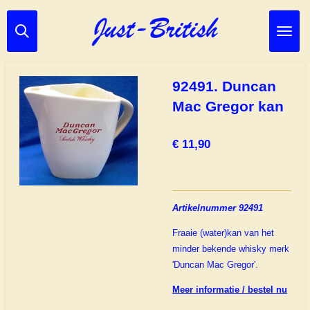
Ga
direct
naar
de
hoofdinhoud
92491. Duncan
Mac Gregor kan
€ 11,90
Artikelnummer 92491
Fraaie (water)kan van het
minder bekende whisky merk
'Duncan Mac Gregor'.
Meer informatie / bestel nu