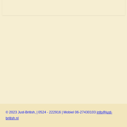
© 2023 Just-British, | 0524 - 222916 | Mobiel 06-27430103
info@just-
british.nl